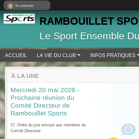
Panneau de gestion des cookies
Se connecter
RAMBOUILLET SPO
Le Sport Ensemble Du 
ACCUEIL
LA VIE DU CLUB
INFOS PRATIQUES
À LA UNE
Mercredi 20 mai 2026 -
Prochaine réunion du
Comité Directeur de
Rambouillet Sports
Cf. Ordre du jour envoyé aux membres du
Comité Directeur
Previous